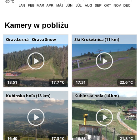
Kamery w pobliżu
Orav.Lesná - Orava Snow
Ski Krušetnica (11 km)
18:51
17,7 °C
17:31
22,6 °C
Kubínska hoľa (13 km)
Kubínska hoľa (16 km)
16:40
17,3 °C
16:38
21,8 °C