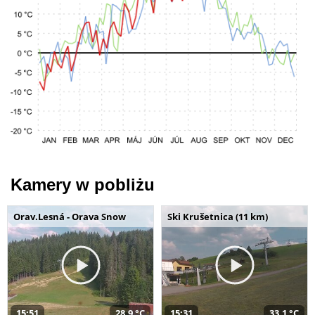
Kamery w pobliżu
Orav.Lesná - Orava Snow
Ski Krušetnica (11 km)
15:51
28,9 °C
15:31
33,1 °C