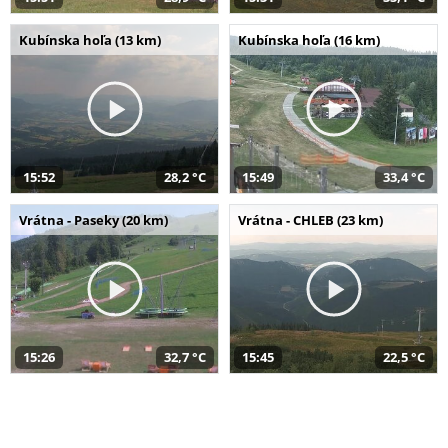
Kubínska hoľa (13 km)
Kubínska hoľa (16 km)
15:52
28,2 °C
15:49
33,4 °C
Vrátna - Paseky (20 km)
Vrátna - CHLEB (23 km)
15:26
32,7 °C
15:45
22,5 °C