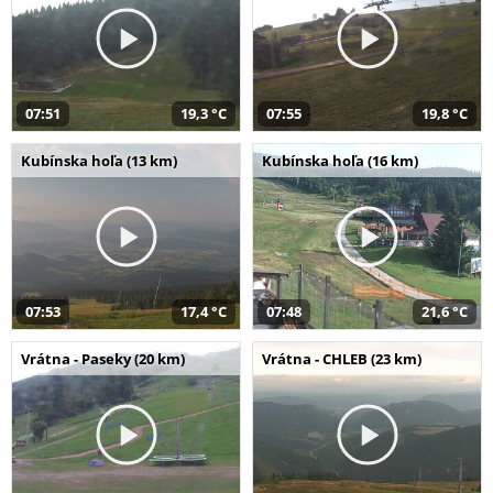
07:51
19,3 °C
07:55
19,8 °C
Kubínska hoľa (13 km)
Kubínska hoľa (16 km)
07:53
17,4 °C
07:48
21,6 °C
Vrátna - Paseky (20 km)
Vrátna - CHLEB (23 km)