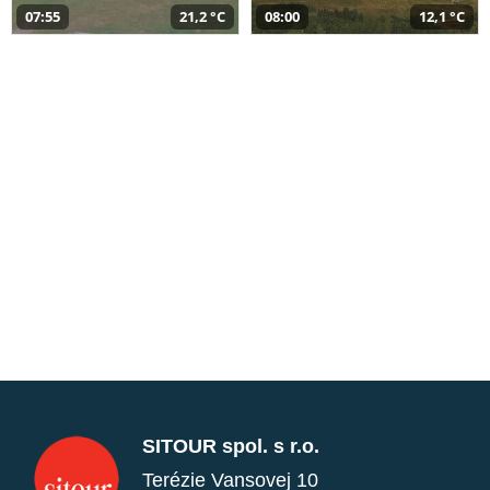
07:55
21,2 °C
08:00
12,1 °C
SITOUR spol. s r.o.
Terézie Vansovej 10