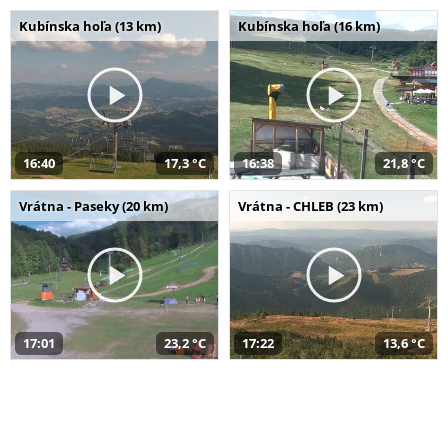
Kubínska hoľa (13 km)
Kubínska hoľa (16 km)
16:40
17,3 °C
16:38
21,8 °C
Vrátna - Paseky (20 km)
Vrátna - CHLEB (23 km)
17:01
23,2 °C
17:22
13,6 °C