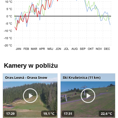
Kamery w pobliżu
Orav.Lesná - Orava Snow
Ski Krušetnica (11 km)
17:29
19,1 °C
17:31
22,6 °C