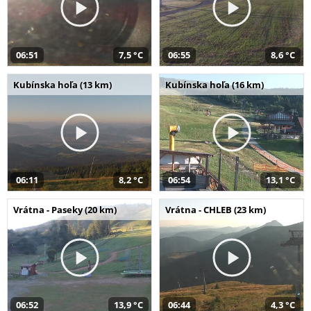
06:51
7,5 °C
06:55
8,6 °C
Kubínska hoľa (13 km)
Kubínska hoľa (16 km)
06:11
8,2 °C
06:54
13,1 °C
Vrátna - Paseky (20 km)
Vrátna - CHLEB (23 km)
06:52
13,9 °C
06:44
4,3 °C