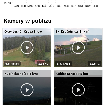
Kamery w pobliżu
Orav.Lesná - Orava Snow
Ski Krušetnica (11 km)
6.8. 18:51
22,5 °C
6.8. 17:31
32,8 °C
Kubínska hoľa (13 km)
Kubínska hoľa (16 km)