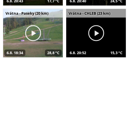
6.8. 20:43
17,7 °C
6.8. 20:40
24,5 °C
Vrátna - Paseky (20 km)
Vrátna - CHLEB (23 km)
6.8. 18:34
28,8 °C
6.8. 20:52
15,3 °C