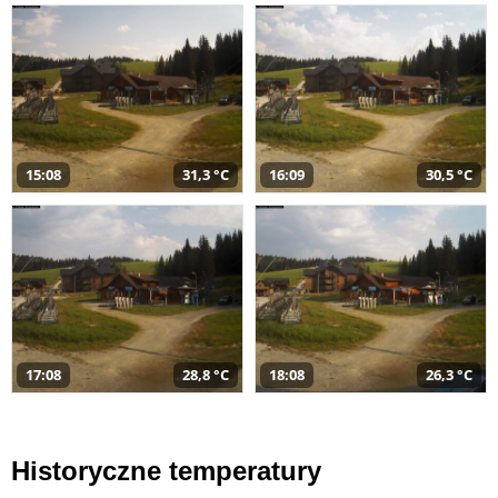
15:08
31,3 °C
16:09
30,5 °C
17:08
28,8 °C
18:08
26,3 °C
Historyczne temperatury