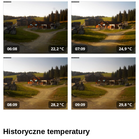
06:08
22,2 °C
07:09
24,9 °C
08:09
28,2 °C
09:09
29,8 °C
Historyczne temperatury