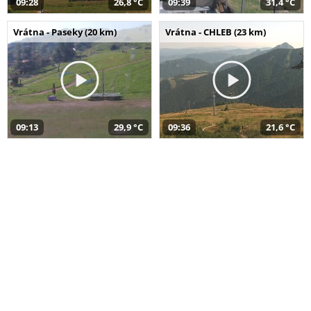
09:28
26,8 °C
09:39
31,4 °C
Vrátna - Paseky (20 km)
Vrátna - CHLEB (23 km)
09:13
29,9 °C
09:36
21,6 °C