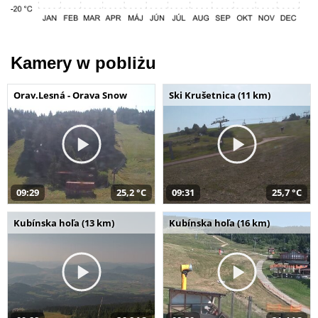
Kamery w pobliżu
Orav.Lesná - Orava Snow
Ski Krušetnica (11 km)
09:29
25,2 °C
09:31
25,7 °C
Kubínska hoľa (13 km)
Kubínska hoľa (16 km)