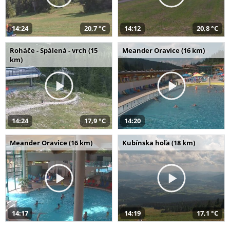
14:24
20,7 °C
14:12
20,8 °C
Roháče - Spálená - vrch (15
Meander Oravice (16 km)
km)
14:24
17,9 °C
14:20
Meander Oravice (16 km)
Kubínska hoľa (18 km)
14:17
14:19
17,1 °C