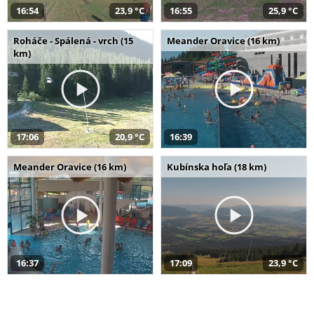
16:54
23,9 °C
16:55
25,9 °C
Roháče - Spálená - vrch (15
Meander Oravice (16 km)
km)
17:06
20,9 °C
16:39
Meander Oravice (16 km)
Kubínska hoľa (18 km)
16:37
17:09
23,9 °C