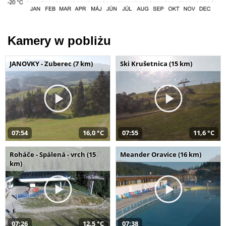
Kamery w pobliżu
JANOVKY - Zuberec (7 km)
Ski Krušetnica (15 km)
07:54
16,0 °C
07:55
11,6 °C
Roháče - Spálená - vrch (15
Meander Oravice (16 km)
km)
07:26
12,5 °C
07:38