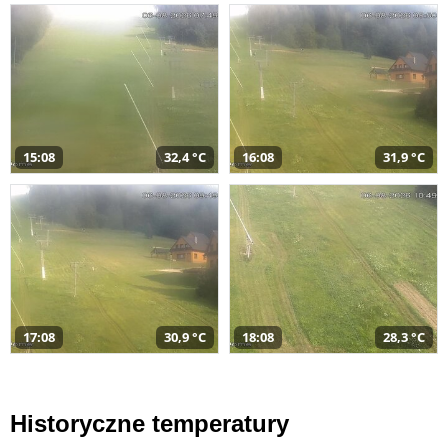
15:08
32,4 °C
16:08
31,9 °C
17:08
30,9 °C
18:08
28,3 °C
Historyczne temperatury