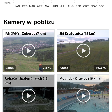
Kamery w pobliżu
JANOVKY - Zuberec (7 km)
Ski Krušetnica (15 km)
05:53
17,5 °C
05:55
16,3 °C
Roháče - Spálená - vrch (15
Meander Oravice (16 km)
km)