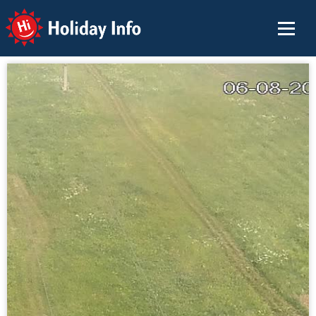
Holiday Info