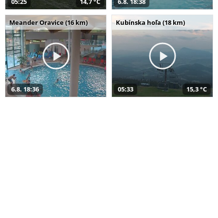
05:25
14,7 °C
6.8. 18:38
Meander Oravice (16 km)
Kubínska hoľa (18 km)
6.8. 18:36
05:33
15,3 °C