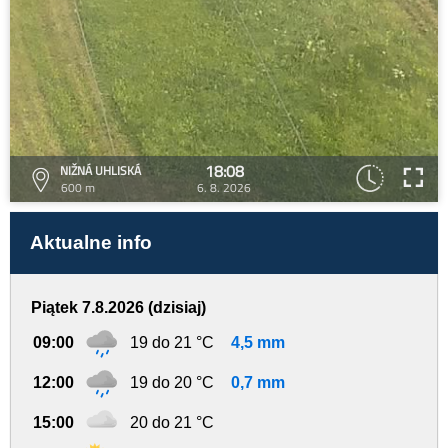
18:08
NIŽNÁ UHLISKÁ
600 m
6. 8. 2026
Aktualne info
Piątek 7.8.2026 (dzisiaj)
09:00
19 do 21 °C
4,5 mm
12:00
19 do 20 °C
0,7 mm
15:00
20 do 21 °C