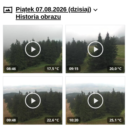
Piątek 07.08.2026 (dzisiaj)
Historia obrazu
08:46
17,5 °C
09:15
20,0 °C
09:48
22,6 °C
10:20
25,1 °C