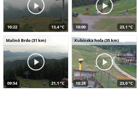
10:22
13,4 °C
10:00
23,1 °C
Malinô Brdo (31 km)
Kubínska hoľa (35 km)
09:54
21,1 °C
10:28
23,0 °C