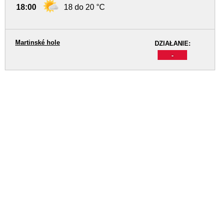
18:00
18 do 20 °C
Martinské hole
DZIAŁANIE:
-