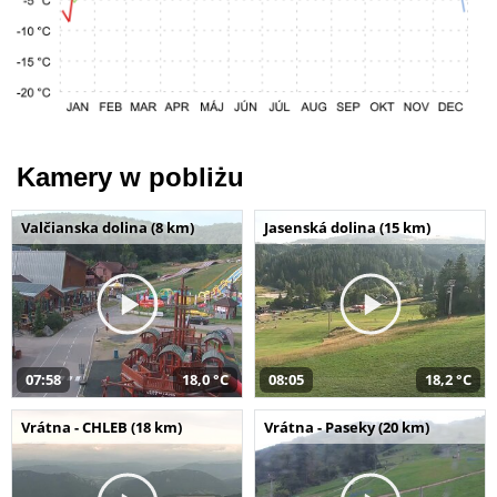
Kamery w pobliżu
Valčianska dolina (8 km)
Jasenská dolina (15 km)
07:58
18,0 °C
08:05
18,2 °C
Vrátna - CHLEB (18 km)
Vrátna - Paseky (20 km)