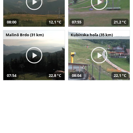
08:00
12,1 °C
07:55
21,2 °C
Malinô Brdo (31 km)
Kubínska hoľa (35 km)
07:54
22,8 °C
08:04
22,1 °C