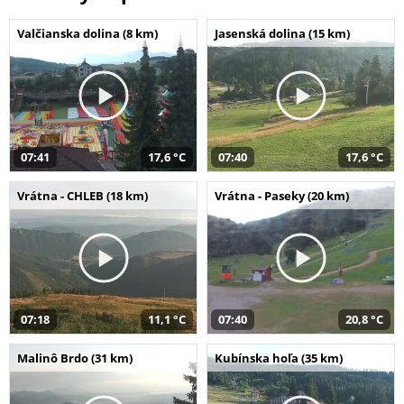
Valčianska dolina (8 km)
Jasenská dolina (15 km)
07:41
17,6 °C
07:40
17,6 °C
Vrátna - CHLEB (18 km)
Vrátna - Paseky (20 km)
07:18
11,1 °C
07:40
20,8 °C
Malinô Brdo (31 km)
Kubínska hoľa (35 km)