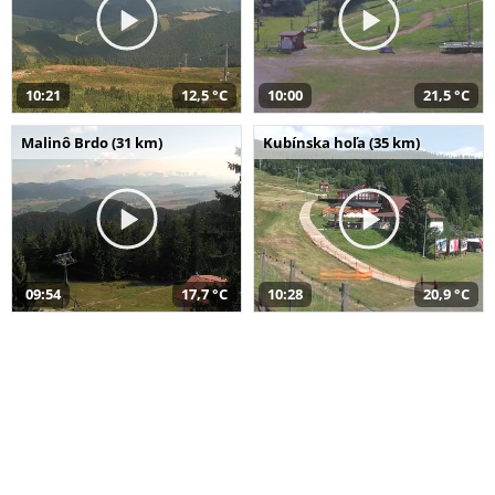
10:21
12,5 °C
10:00
21,5 °C
Malinô Brdo (31 km)
Kubínska hoľa (35 km)
09:54
17,7 °C
10:28
20,9 °C