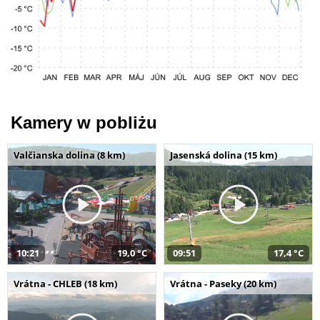
Kamery w pobliżu
Valčianska dolina (8 km)
Jasenská dolina (15 km)
10:21
19,0 °C
09:51
17,4 °C
Vrátna - CHLEB (18 km)
Vrátna - Paseky (20 km)