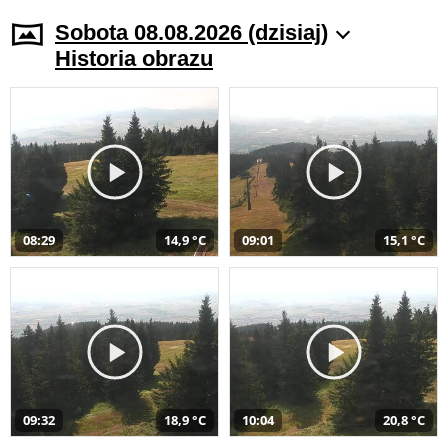
Sobota 08.08.2026 (dzisiaj)
Historia obrazu
08:29
14,9 °C
09:01
15,1 °C
09:32
18,9 °C
10:04
20,8 °C