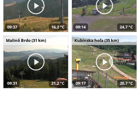
09:37
16,2 °C
09:14
24,7 °C
Malinô Brdo (31 km)
Kubínska hoľa (35 km)
09:31
21,2 °C
09:17
20,7 °C