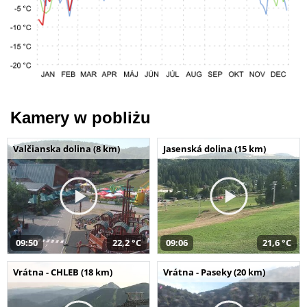
Kamery w pobliżu
Valčianska dolina (8 km)
Jasenská dolina (15 km)
09:50
22,2 °C
09:06
21,6 °C
Vrátna - CHLEB (18 km)
Vrátna - Paseky (20 km)