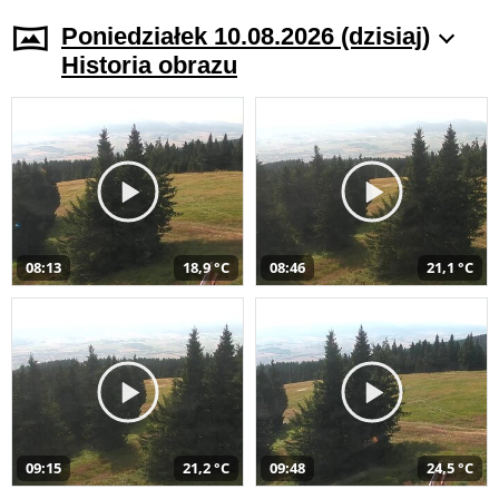
Poniedziałek 10.08.2026 (dzisiaj)
Historia obrazu
08:13
18,9 °C
08:46
21,1 °C
09:15
21,2 °C
09:48
24,5 °C