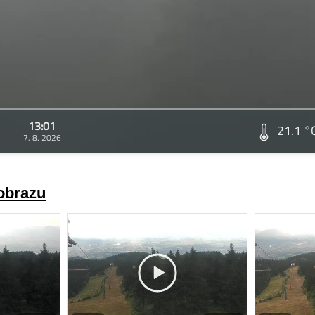
13:01
21.1 °
7. 8. 2026
 obrazu