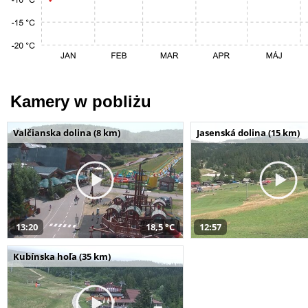
Kamery w pobliżu
Valčianska dolina (8 km)
Jasenská dolina (15 km)
13:20
18,5 °C
12:57
Kubínska hoľa (35 km)