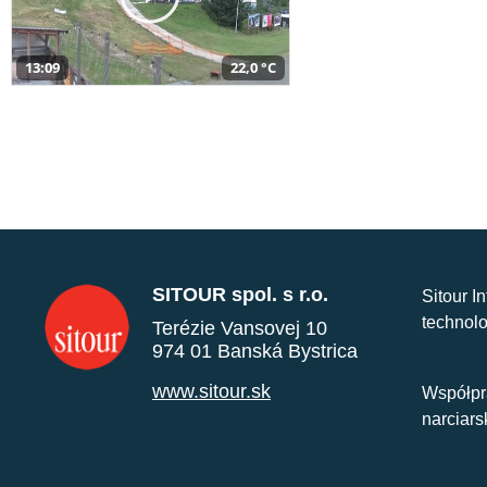
13:09
22,0 °C
SITOUR spol. s r.o.
Sitour I
technolo
Terézie Vansovej 10
974 01 Banská Bystrica
www.sitour.sk
Współpr
narciars