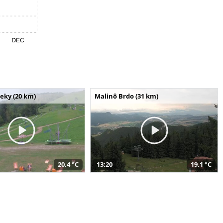
seky (20 km)
Malinô Brdo (31 km)
20,4 °C
13:20
19,1 °C