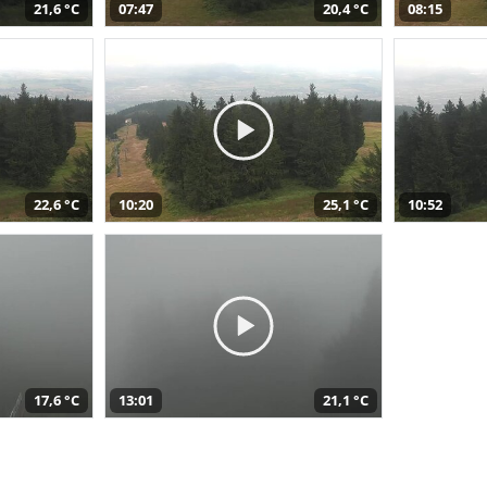
21,6 °C
07:47
20,4 °C
08:15
22,6 °C
10:20
25,1 °C
10:52
17,6 °C
13:01
21,1 °C