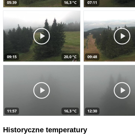
05:39
16,3 °C
07:11
09:15
20,0 °C
09:48
11:57
16,3 °C
12:30
Historyczne temperatury