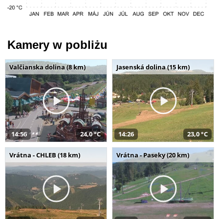
Kamery w pobliżu
Valčianska dolina (8 km)
Jasenská dolina (15 km)
14:56
24,0 °C
14:26
23,0 °C
Vrátna - CHLEB (18 km)
Vrátna - Paseky (20 km)