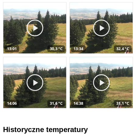
13:01
30,3 °C
13:34
32,4 °C
14:06
31,6 °C
14:38
31,1 °C
Historyczne temperatury