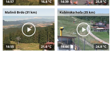
14:57
16,8 °C
14:39
25,8 °C
Malinô Brdo (31 km)
Kubínska hoľa (35 km)
14:55
21,6 °C
14:44
24,8 °C