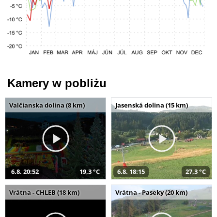
Kamery w pobliżu
Valčianska dolina (8 km)
Jasenská dolina (15 km)
6.8. 20:52
19,3 °C
6.8. 18:15
27,3 °C
Vrátna - CHLEB (18 km)
Vrátna - Paseky (20 km)