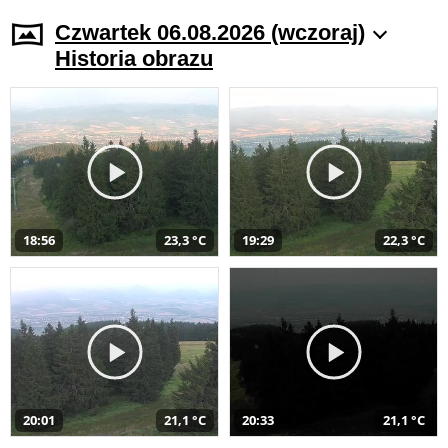
Czwartek 06.08.2026 (wczoraj)
Historia obrazu
18:56
23,3 °C
19:29
22,3 °C
20:01
21,1 °C
20:33
21,1 °C