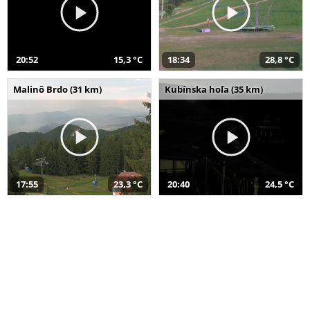
20:52
15,3 °C
18:34
28,8 °C
Malinô Brdo (31 km)
Kubínska hoľa (35 km)
17:55
23,3 °C
20:40
24,5 °C