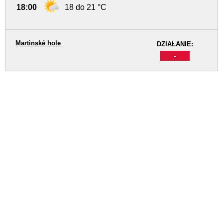
18:00
18 do 21 °C
Martinské hole
DZIAŁANIE:
-