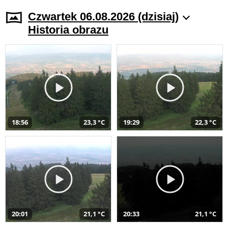
Czwartek 06.08.2026 (dzisiaj)
Historia obrazu
18:56
23,3 °C
19:29
22,3 °C
20:01
21,1 °C
20:33
21,1 °C