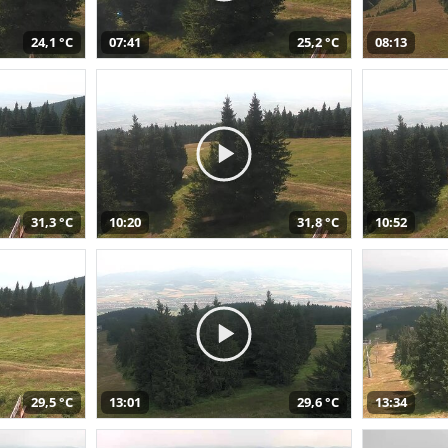
24,1 °C
07:41
25,2 °C
08:13
31,3 °C
10:20
31,8 °C
10:52
29,5 °C
13:01
29,6 °C
13:34