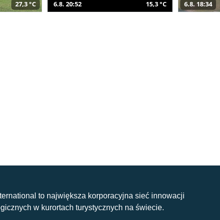
27,3 °C
6.8. 20:52
15,3 °C
6.8. 18:34
nternational to największa korporacyjna sieć innowacji
gicznych w kurortach turystycznych na świecie.