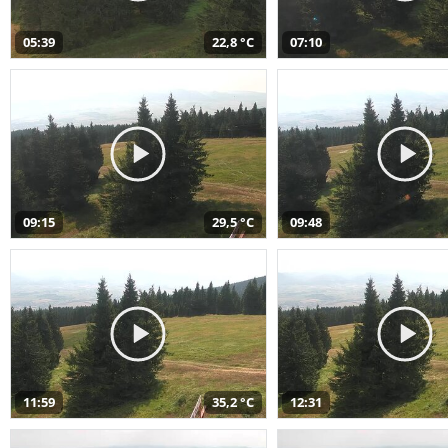
05:39
22,8 °C
07:10
09:15
29,5 °C
09:48
11:59
35,2 °C
12:31