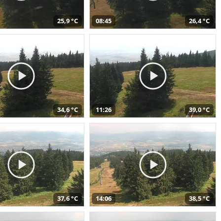
25,9 °C
08:45
26,4 °C
34,6 °C
11:26
39,0 °C
37,6 °C
14:06
38,5 °C