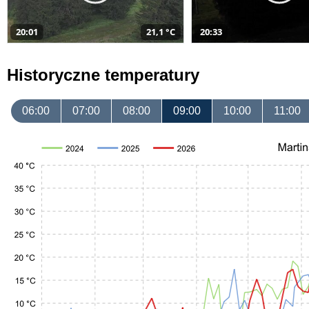
20:01
21,1 °C
20:33
Historyczne temperatury
06:00
07:00
08:00
09:00
10:00
11:00