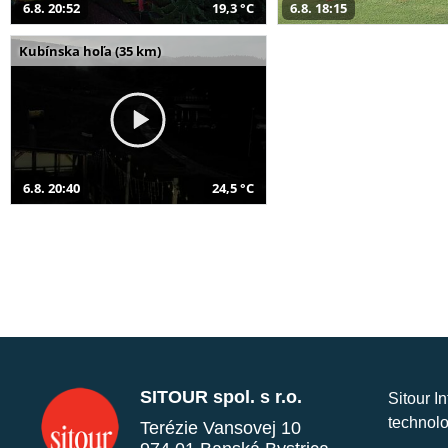
6.8. 20:52
19,3 °C
6.8. 18:15
Kubínska hoľa (35 km)
6.8. 20:40
24,5 °C
SITOUR spol. s r.o.
Sitour I
technolo
Terézie Vansovej 10