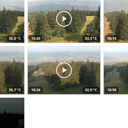
35,6 °C
15:43
33,3 °C
16:15
35,7 °C
18:24
32,9 °C
18:56