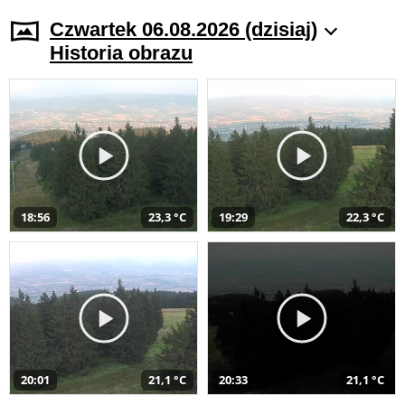
Czwartek 06.08.2026 (dzisiaj)
Historia obrazu
18:56
23,3 °C
19:29
22,3 °C
20:01
21,1 °C
20:33
21,1 °C