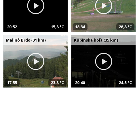
20:52
15,3 °C
18:34
28,8 °C
Malinô Brdo (31 km)
Kubínska hoľa (35 km)
17:55
23,3 °C
20:40
24,5 °C