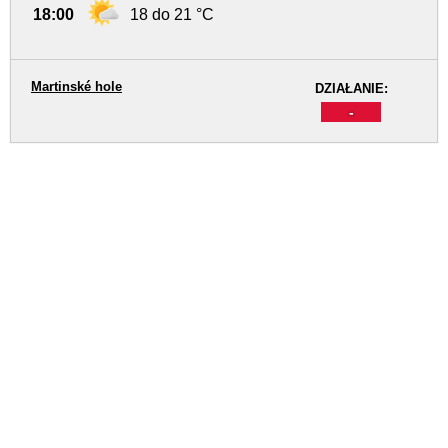
18:00
18 do 21 °C
Martinské hole
DZIAŁANIE:
-