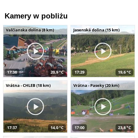
Kamery w pobliżu
Valčianska dolina (8 km)
Jasenská dolina (15 km)
17:38
20,9 °C
17:29
19,6 °C
Vrátna - CHLEB (18 km)
Vrátna - Paseky (20 km)
17:37
14,0 °C
17:00
23,8 °C