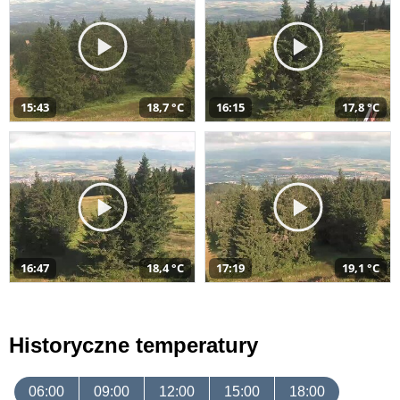
15:43
18,7 °C
16:15
17,8 °C
16:47
18,4 °C
17:19
19,1 °C
Historyczne temperatury
06:00
09:00
12:00
15:00
18:00