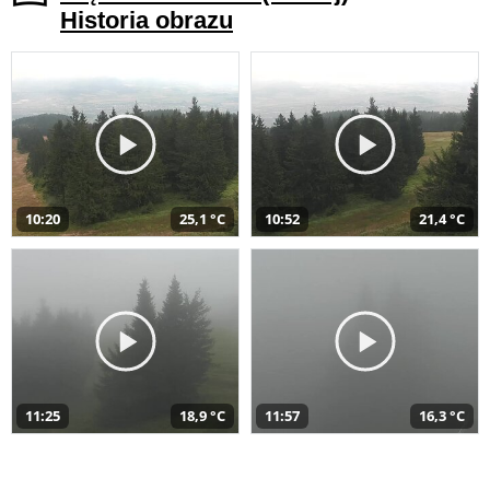
Historia obrazu
10:20
25,1 °C
10:52
21,4 °C
11:25
18,9 °C
11:57
16,3 °C