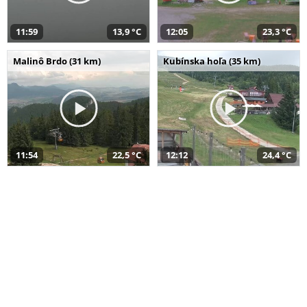
11:59
13,9 °C
12:05
23,3 °C
Malinô Brdo (31 km)
Kubínska hoľa (35 km)
11:54
22,5 °C
12:12
24,4 °C