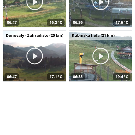
06:47
16,2 °C
06:36
17,6 °C
Donovaly - Záhradište (20 km)
Kubínska hoľa (21 km)
06:47
17,1 °C
06:35
19,4 °C