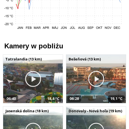
Kamery w pobliżu
Tatralandia (13 km)
Bešeňová (13 km)
06:40
18,4 °C
06:28
19,1 °C
Jasenská dolina (18 km)
Donovaly - Nová hoľa (19 km)