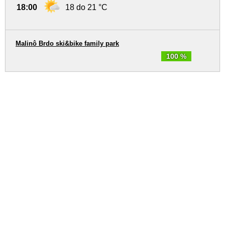
18:00
18 do 21 °C
Malinô Brdo ski&bike family park
100 %