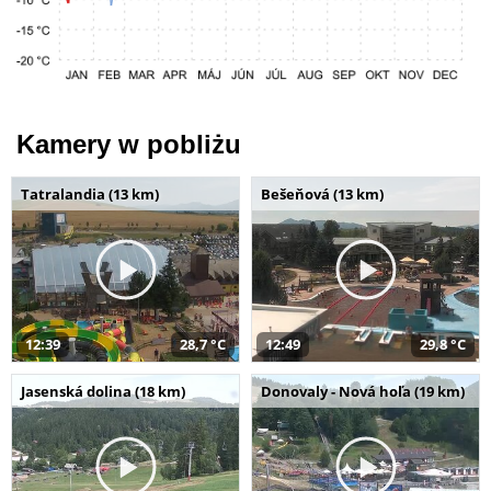
Kamery w pobliżu
Tatralandia (13 km)
Bešeňová (13 km)
12:39
28,7 °C
12:49
29,8 °C
Jasenská dolina (18 km)
Donovaly - Nová hoľa (19 km)