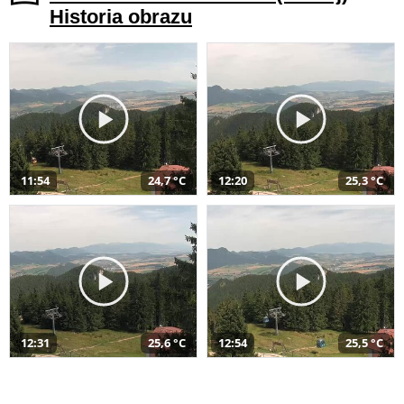
Historia obrazu
11:54
24,7 °C
12:20
25,3 °C
12:31
25,6 °C
12:54
25,5 °C