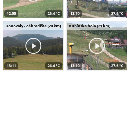
12:55
25,4 °C
13:10
27,9 °C
Donovaly - Záhradište (20 km)
Kubínska hoľa (21 km)
13:11
26,4 °C
13:10
27,6 °C