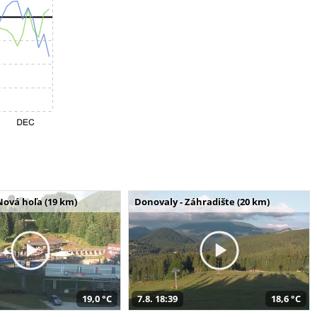
Nová hoľa (19 km)
Donovaly - Záhradište (20 km)
19,0 °C
7.8. 18:39
18,6 °C