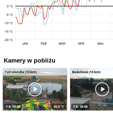
Kamery w pobliżu
Tatralandia (13 km)
Bešeňová (13 km)
7.8. 18:38
20,5 °C
7.8. 18:48