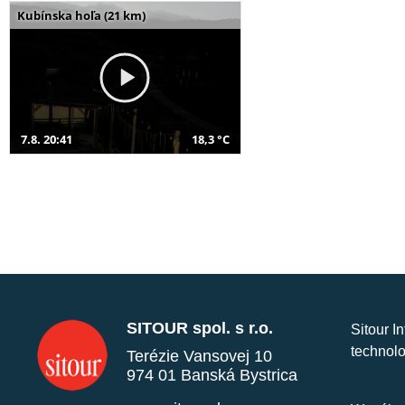
Kubínska hoľa (21 km)
7.8. 20:41
18,3 °C
SITOUR spol. s r.o.
Sitour I
technolo
Terézie Vansovej 10
974 01 Banská Bystrica