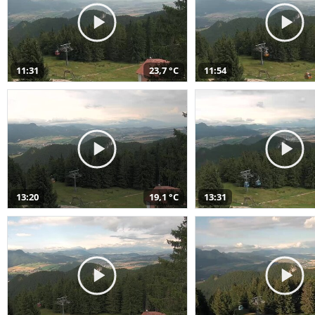
11:31
23,7 °C
11:54
13:20
19,1 °C
13:31