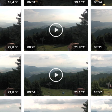
18,4 °C
06:31
19,1 °C
06:54
22,8 °C
08:20
21,9 °C
08:31
21,8 °C
09:54
21,1 °C
10:57