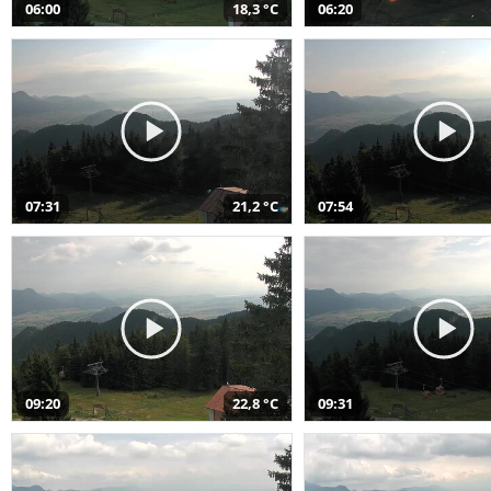
06:00
18,3 °C
06:20
07:31
21,2 °C
07:54
09:20
22,8 °C
09:31