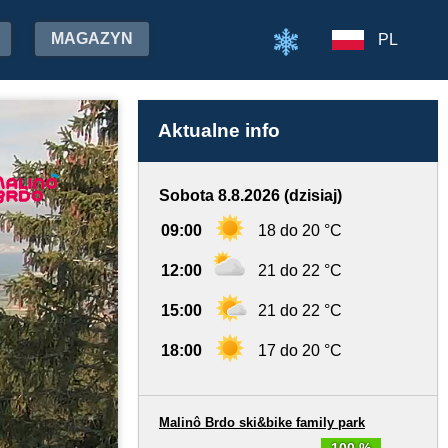
MAGAZYN
PL
Aktualne info
Sobota 8.8.2026 (dzisiaj)
09:00
18 do 20 °C
12:00
21 do 22 °C
15:00
21 do 22 °C
18:00
17 do 20 °C
Malinô Brdo ski&bike family park
100 %