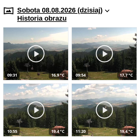
Sobota 08.08.2026 (dzisiaj)
Historia obrazu
09:31
16,9 °C
09:54
17,7 °C
10:55
19,4 °C
11:20
19,4 °C