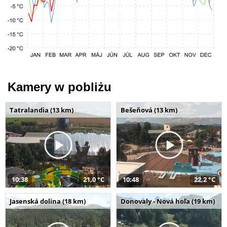
Kamery w pobliżu
Tatralandia (13 km)
Bešeňová (13 km)
10:38
21,0 °C
10:48
22,2 °C
Jasenská dolina (18 km)
Donovaly - Nová hoľa (19 km)