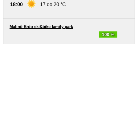
18:00
17 do 20 °C
Malinô Brdo ski&bike family park
100 %