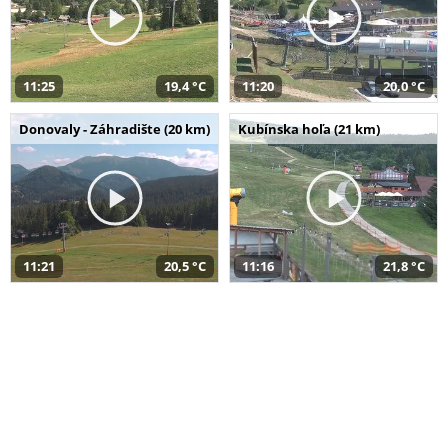
11:25
19,4 °C
11:20
20,0 °C
Donovaly - Záhradište (20 km)
Kubínska hoľa (21 km)
11:21
20,5 °C
11:16
21,8 °C