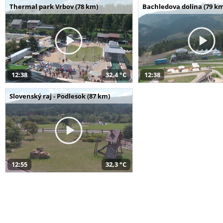
Thermal park Vrbov (78 km)
Bachledova dolina (79 k
12:38
32,4 °C
12:38
Slovenský raj - Podlesok (87 km)
12:55
32,3 °C