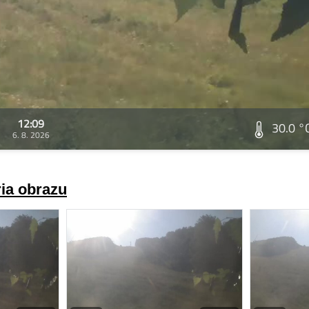
12:09
30.0 °
6. 8. 2026
ria obrazu