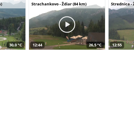
m)
Strachankovo - Ždiar (84 km)
Strednica - 
30,0 °C
12:44
26,5 °C
12:55