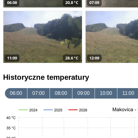
06:08
20,8 °C
07:09
11:09
28,6 °C
12:09
Historyczne temperatury
06:00
07:00
08:00
09:00
10:00
11:00