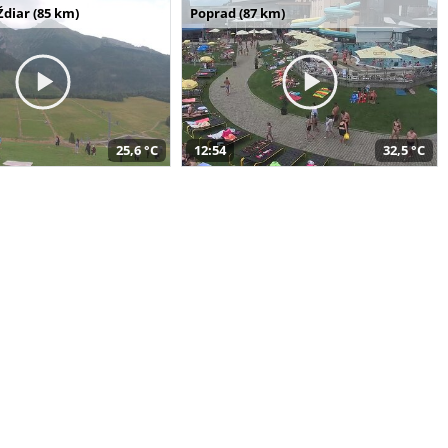
Ždiar (85 km)
Poprad (87 km)
25,6 °C
12:54
32,5 °C