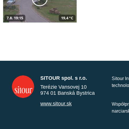
7.8. 19:15
19,4 °C
SITOUR spol. s r.o.
Sitour I
technolo
Terézie Vansovej 10
974 01 Banská Bystrica
www.sitour.sk
Współpr
narciars