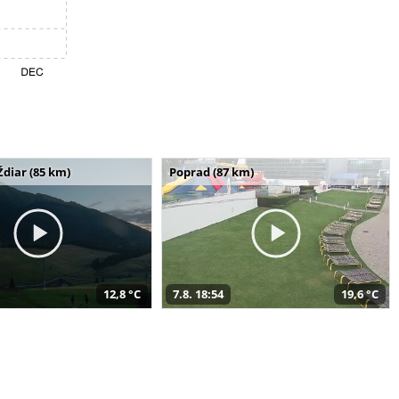
Ždiar (85 km)
Poprad (87 km)
12,8 °C
7.8. 18:54
19,6 °C