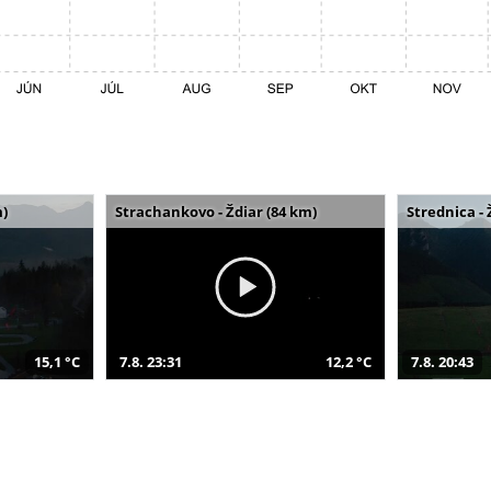
m)
Strachankovo - Ždiar (84 km)
Strednica - 
15,1 °C
7.8. 23:31
12,2 °C
7.8. 20:43