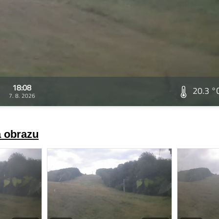
18:08
20.3 °
7. 8. 2026
a obrazu