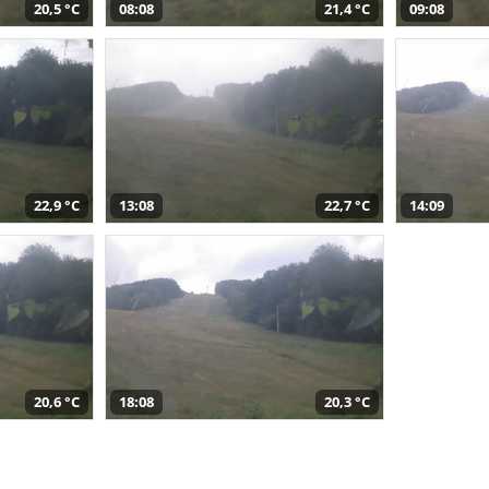
20,5 °C
08:08
21,4 °C
09:08
22,9 °C
13:08
22,7 °C
14:09
20,6 °C
18:08
20,3 °C