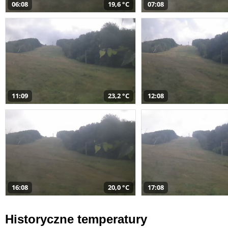
06:08
19,6 °C
07:08
11:09
23,2 °C
12:08
16:08
20,0 °C
17:08
Historyczne temperatury