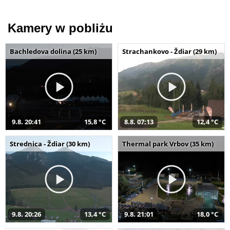
Kamery w pobliżu
Bachledova dolina (25 km)
Strachankovo - Ždiar (29 km)
9.8. 20:41
15,8 °C
8.8. 07:13
12,4 °C
Strednica - Ždiar (30 km)
Thermal park Vrbov (35 km)
9.8. 20:26
13,4 °C
9.8. 21:01
18,0 °C