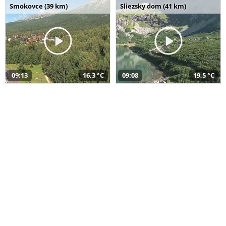
Smokovce (39 km)
Sliezsky dom (41 km)
09:13
16,3 °C
09:08
19,5 °C