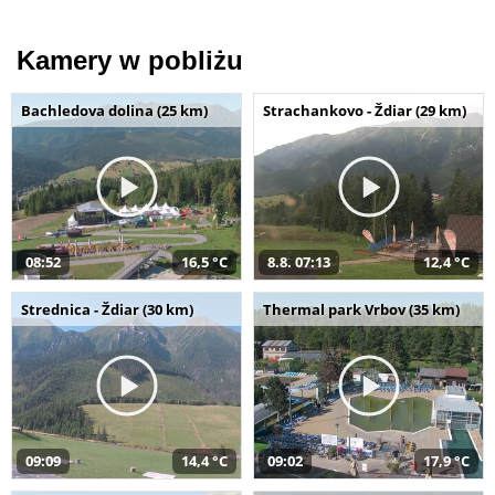
Kamery w pobliżu
Bachledova dolina (25 km)
Strachankovo - Ždiar (29 km)
08:52
16,5 °C
8.8. 07:13
12,4 °C
Strednica - Ždiar (30 km)
Thermal park Vrbov (35 km)
09:09
14,4 °C
09:02
17,9 °C