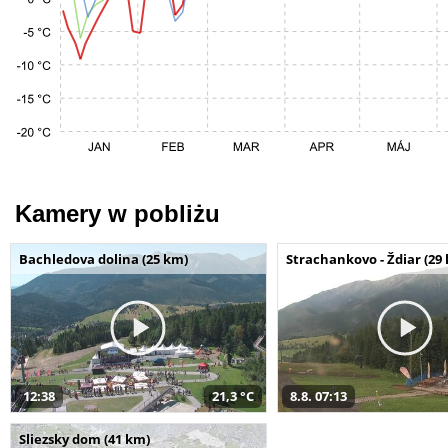
Kamery w pobliżu
Bachledova dolina (25 km)
Strachankovo - Ždiar (29
12:38
21,3 °C
8.8. 07:13
Sliezsky dom (41 km)