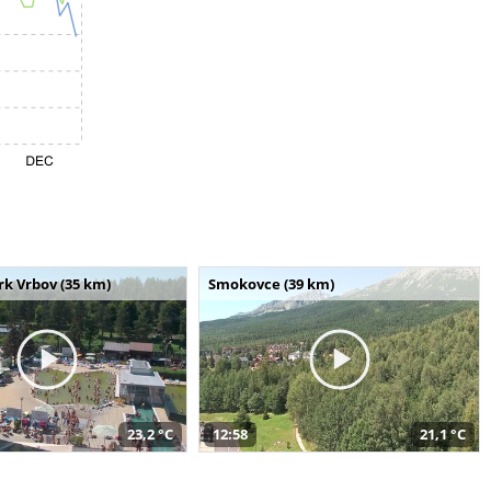
k Vrbov (35 km)
Smokovce (39 km)
23,2 °C
12:58
21,1 °C