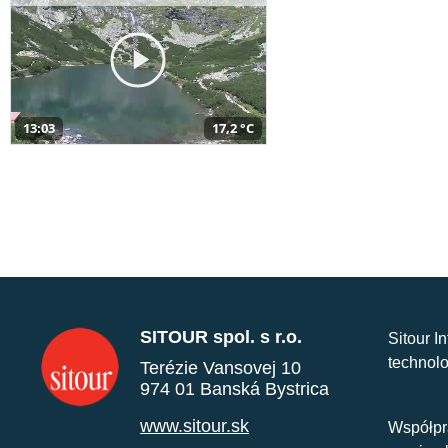
13:03
17,2 °C
SITOUR spol. s r.o.
Sitour I
technolo
Terézie Vansovej 10
974 01 Banská Bystrica
www.sitour.sk
Współpr