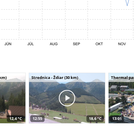
 km)
Strednica - Ždiar (30 km)
Thermal par
12,4 °C
12:55
18,6 °C
13:01