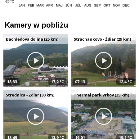
Kamery w pobliżu
Bachledova dolina (25 km)
Strachankovo - Ždiar (29 km)
18:33
17,2 °C
07:13
12,4 °C
Strednica - Ždiar (30 km)
Thermal park Vrbov (35 km)
18:49
13,9 °C
19:01
19,1 °C