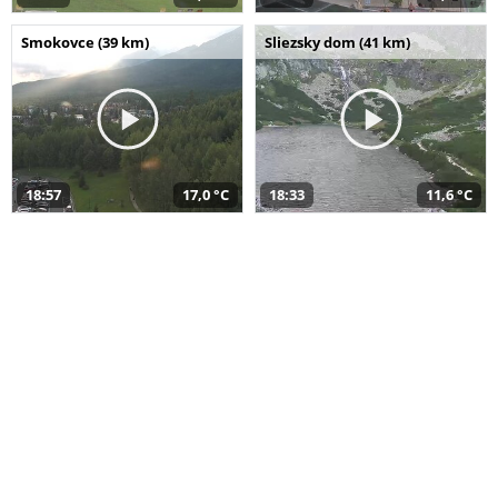
Smokovce (39 km)
Sliezsky dom (41 km)
18:57
17,0 °C
18:33
11,6 °C