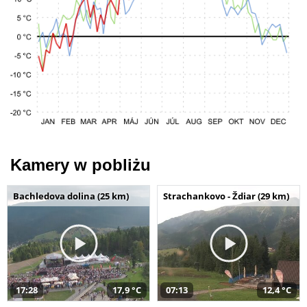
Kamery w pobliżu
Bachledova dolina (25 km)
Strachankovo - Ždiar (29 km)
17:28
17,9 °C
07:13
12,4 °C