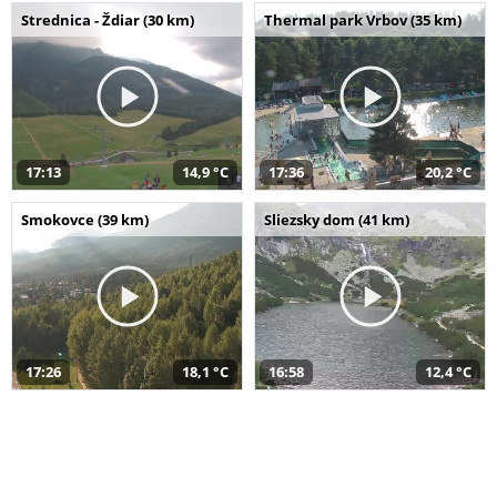
Strednica - Ždiar (30 km)
Thermal park Vrbov (35 km)
17:13
14,9 °C
17:36
20,2 °C
Smokovce (39 km)
Sliezsky dom (41 km)
17:26
18,1 °C
16:58
12,4 °C