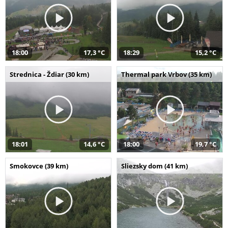
18:00
17,3 °C
18:29
15,2 °C
Strednica - Ždiar (30 km)
Thermal park Vrbov (35 km)
18:01
14,6 °C
18:00
19,7 °C
Smokovce (39 km)
Sliezsky dom (41 km)