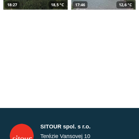
18:27
18,5 °C
17:46
12,6 °C
SITOUR spol. s r.o.
Terézie Vansovej 10