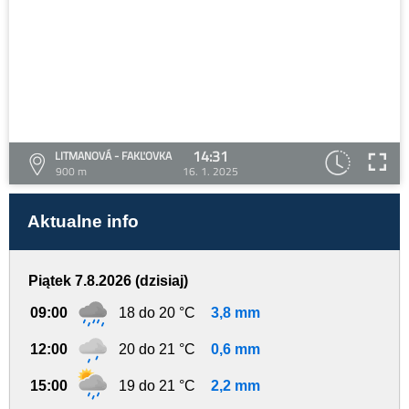
14:31
LITMANOVÁ - FAKĽOVKA
900 m
16. 1. 2025
Aktualne info
Piątek 7.8.2026 (dzisiaj)
09:00
18 do 20 °C
3,8 mm
12:00
20 do 21 °C
0,6 mm
15:00
19 do 21 °C
2,2 mm