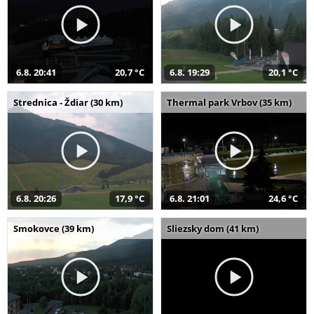
6.8. 20:41
20,7 °C
6.8. 19:29
20,1 °C
Strednica - Ždiar (30 km)
Thermal park Vrbov (35 km)
6.8. 20:26
17,9 °C
6.8. 21:01
24,6 °C
Smokovce (39 km)
Sliezsky dom (41 km)