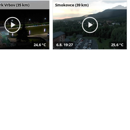
k Vrbov (35 km)
Smokovce (39 km)
24,6 °C
6.8. 19:27
25,6 °C