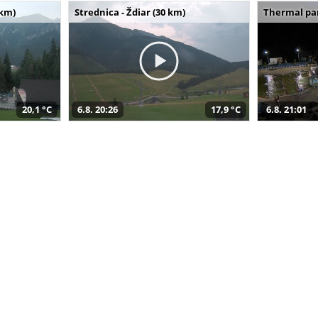
 km)
Strednica - Ždiar (30 km)
Thermal par
20,1 °C
6.8. 20:26
17,9 °C
6.8. 21:01