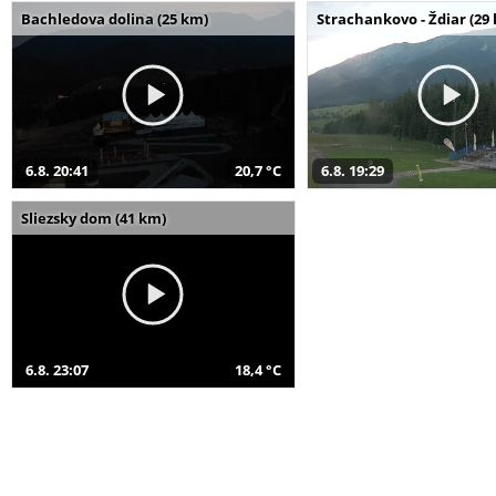
Bachledova dolina (25 km)
Strachankovo - Ždiar (29
6.8. 20:41
20,7 °C
6.8. 19:29
Sliezsky dom (41 km)
6.8. 23:07
18,4 °C