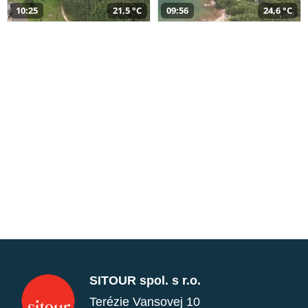
10:25
21,5 °C
09:56
24,6 °C
SITOUR spol. s r.o.
Terézie Vansovej 10