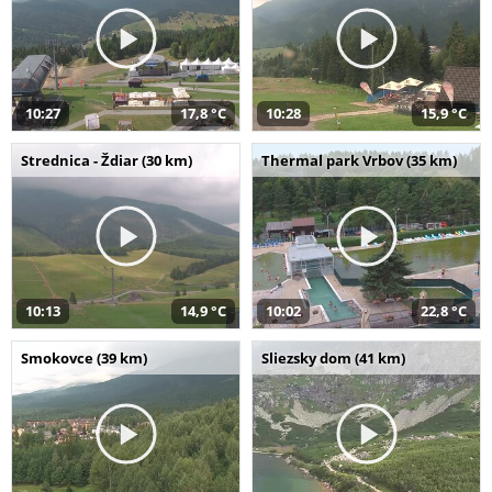
10:27
17,8 °C
10:28
15,9 °C
Strednica - Ždiar (30 km)
Thermal park Vrbov (35 km)
10:13
14,9 °C
10:02
22,8 °C
Smokovce (39 km)
Sliezsky dom (41 km)