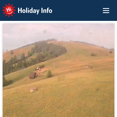
Holiday Info