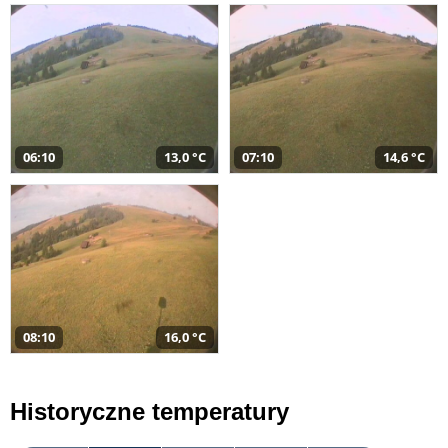
06:10
13,0 °C
07:10
14,6 °C
08:10
16,0 °C
Historyczne temperatury