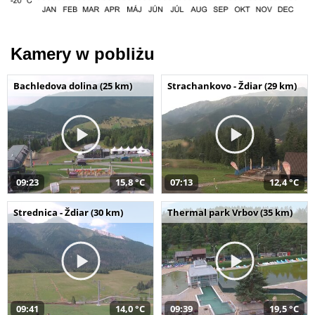
Kamery w pobliżu
Bachledova dolina (25 km)
Strachankovo - Ždiar (29 km)
09:23
15,8 °C
07:13
12,4 °C
Strednica - Ždiar (30 km)
Thermal park Vrbov (35 km)
09:41
14,0 °C
09:39
19,5 °C