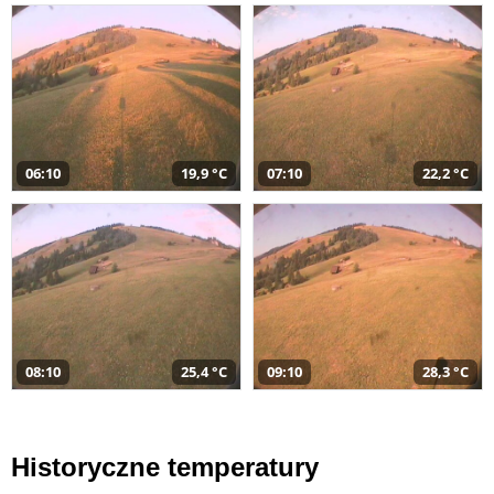
06:10
19,9 °C
07:10
22,2 °C
08:10
25,4 °C
09:10
28,3 °C
Historyczne temperatury