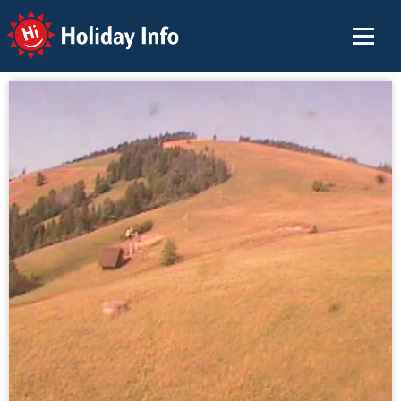
Holiday Info