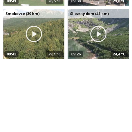
09:41
26,5 °C
09:38
29,8 °C
Smokovce (39 km)
Sliezsky dom (41 km)
09:42
29,1 °C
09:26
24,4 °C