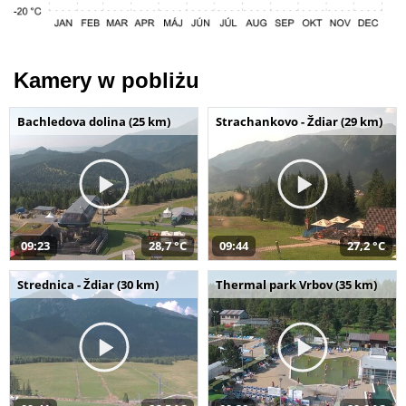
Kamery w pobliżu
Bachledova dolina (25 km)
Strachankovo - Ždiar (29 km)
09:23
28,7 °C
09:44
27,2 °C
Strednica - Ždiar (30 km)
Thermal park Vrbov (35 km)