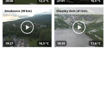
20:26
12,3 °C
21:01
16,5 °C
Smokovce (39 km)
Sliezsky dom (41 km)
19:27
16,5 °C
18:33
11,6 °C