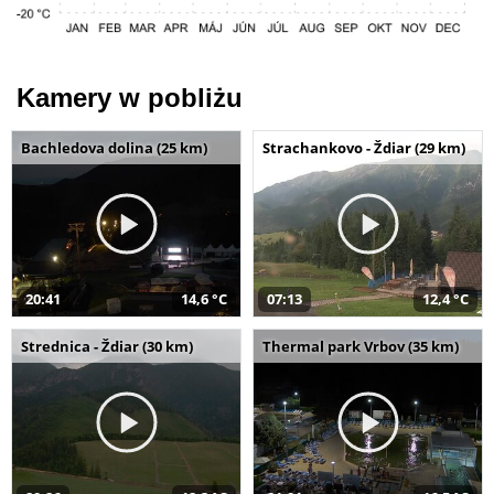
Kamery w pobliżu
Bachledova dolina (25 km)
Strachankovo - Ždiar (29 km)
20:41
14,6 °C
07:13
12,4 °C
Strednica - Ždiar (30 km)
Thermal park Vrbov (35 km)