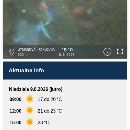
18:10
LITMANOVÁ - FAKĽOVKA
900 m
8. 8. 2026
Aktualne info
Niedziela 9.8.2026 (jutro)
09:00
17 do 20 °C
12:00
21 do 23 °C
15:00
23 °C