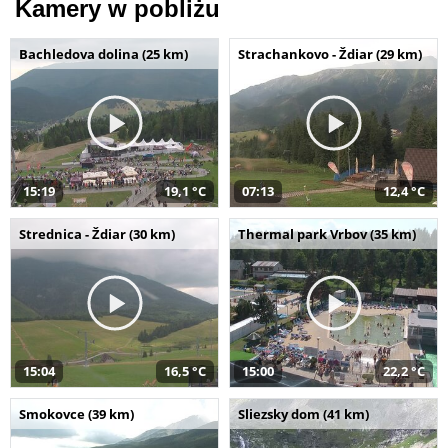
Kamery w pobliżu
Bachledova dolina (25 km)
Strachankovo - Ždiar (29 km)
15:19
19,1 °C
07:13
12,4 °C
Strednica - Ždiar (30 km)
Thermal park Vrbov (35 km)
15:04
16,5 °C
15:00
22,2 °C
Smokovce (39 km)
Sliezsky dom (41 km)