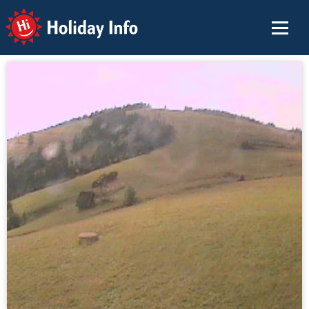
Holiday Info