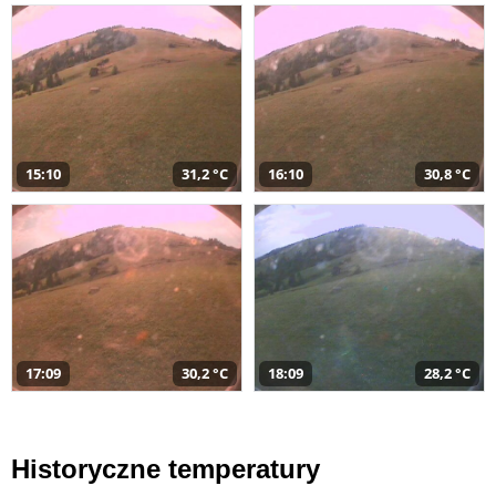
15:10
31,2 °C
16:10
30,8 °C
17:09
30,2 °C
18:09
28,2 °C
Historyczne temperatury