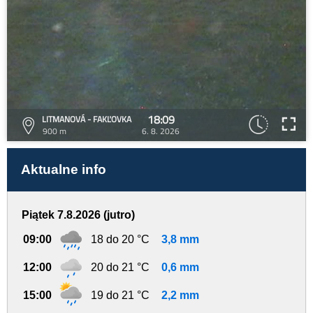
18:09
LITMANOVÁ - FAKĽOVKA
900 m
6. 8. 2026
Aktualne info
Piątek 7.8.2026 (jutro)
09:00
18 do 20 °C
3,8 mm
12:00
20 do 21 °C
0,6 mm
15:00
19 do 21 °C
2,2 mm