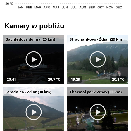
Kamery w pobliżu
Bachledova dolina (25 km)
Strachankovo - Ždiar (29 km)
20:41
20,7 °C
19:29
20,1 °C
Strednica - Ždiar (30 km)
Thermal park Vrbov (35 km)