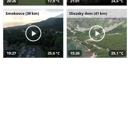
20:26
17,9 °C
21:01
24,6 °C
Smokovce (39 km)
Sliezsky dom (41 km)
19:27
25,6 °C
15:26
25,1 °C