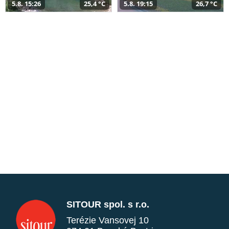
5.8. 15:26
25,4 °C
5.8. 19:15
26,7 °C
SITOUR spol. s r.o.
Terézie Vansovej 10