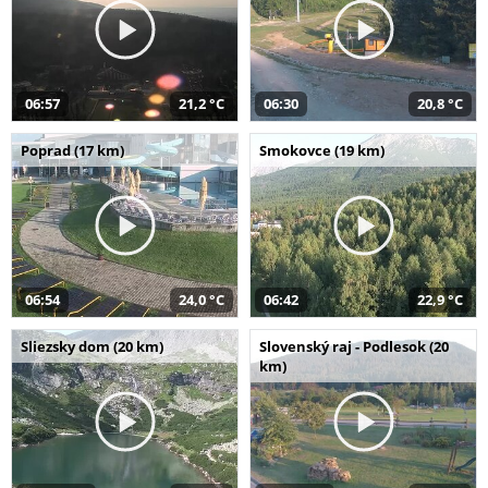
06:57
21,2 °C
06:30
20,8 °C
Poprad (17 km)
Smokovce (19 km)
06:54
24,0 °C
06:42
22,9 °C
Sliezsky dom (20 km)
Slovenský raj - Podlesok (20
km)