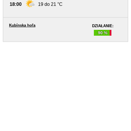
18:00
19 do 21 °C
Kubínska hoľa
DZIAŁANIE:
90 %