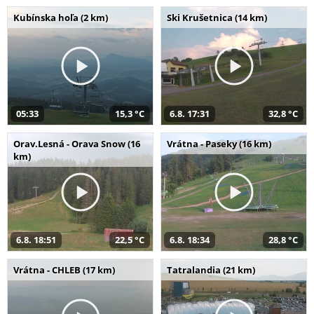
Kubínska hoľa (2 km)
Ski Krušetnica (14 km)
05:33
15,3 °C
6.8. 17:31
32,8 °C
Orav.Lesná - Orava Snow (16
Vrátna - Paseky (16 km)
km)
6.8. 18:51
22,5 °C
6.8. 18:34
28,8 °C
Vrátna - CHLEB (17 km)
Tatralandia (21 km)