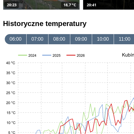
20:23
18,7 °C
20:41
Historyczne temperatury
06:00
07:00
08:00
09:00
10:00
11:00