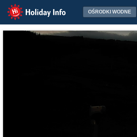
Holiday Info
OŚRODKI WODNE