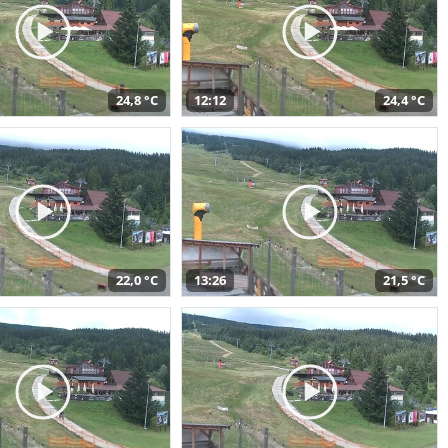
24,8 °C
12:12
24,4 °C
22,0 °C
13:26
21,5 °C