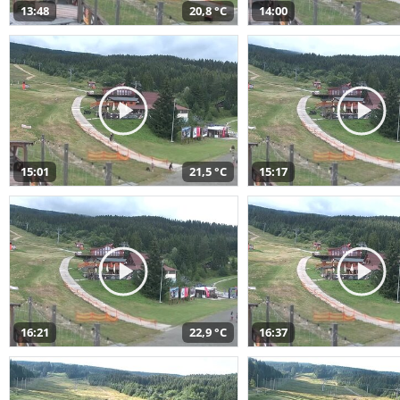
13:48
20,8 °C
14:00
15:01
21,5 °C
15:17
16:21
22,9 °C
16:37