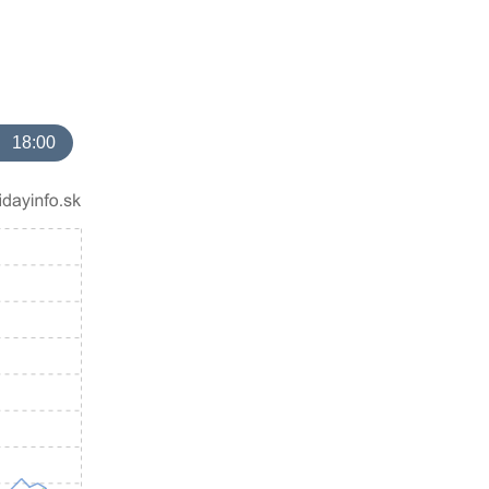
18:00