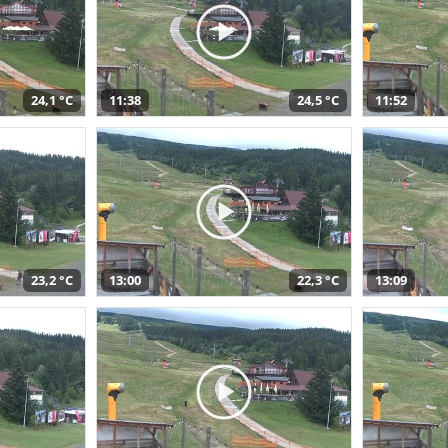
24,1 °C
11:38
24,5 °C
11:52
23,2 °C
13:00
22,3 °C
13:09