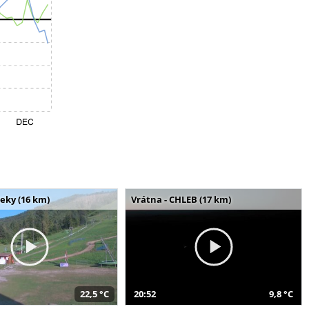
seky (16 km)
Vrátna - CHLEB (17 km)
22,5 °C
20:52
9,8 °C