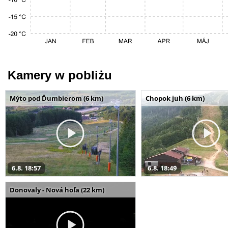
Kamery w pobliżu
Mýto pod Ďumbierom (6 km)
Chopok juh (6 km)
6.8. 18:57
6.8. 18:49
Donovaly - Nová hoľa (22 km)