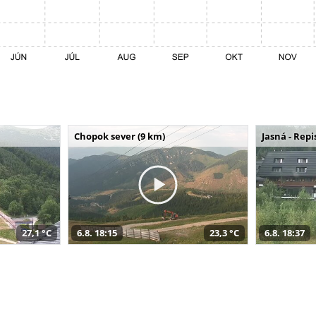
Chopok sever (9 km)
Jasná - Repi
27,1 °C
6.8. 18:15
23,3 °C
6.8. 18:37