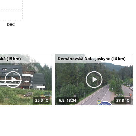
ská (15 km)
Demänovská Dol. - Jaskyne (16 km)
25,3 °C
6.8. 18:34
27,8 °C