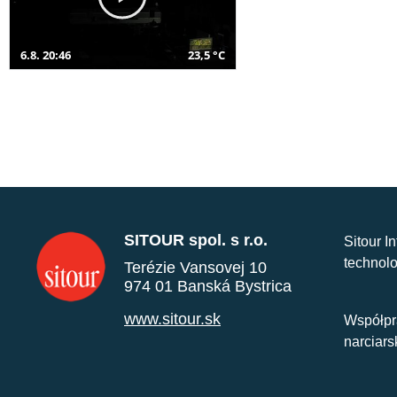
6.8. 20:46
23,5 °C
SITOUR spol. s r.o.
Sitour I
technolo
Terézie Vansovej 10
974 01 Banská Bystrica
www.sitour.sk
Współpr
narciars