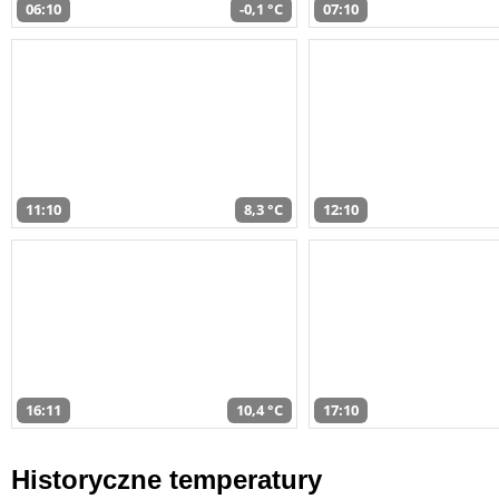
06:10
-0,1 °C
07:10
11:10
8,3 °C
12:10
16:11
10,4 °C
17:10
Historyczne temperatury