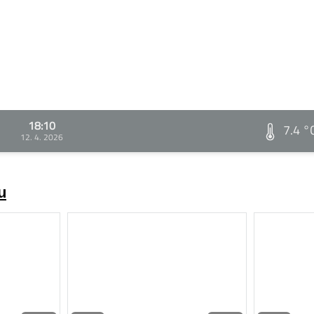
18:10
7.4 °
12. 4. 2026
u