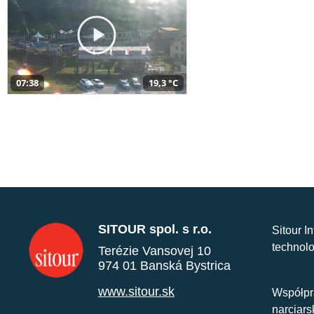
07:38
19,3 °C
SITOUR spol. s r.o.
Sitour I
technolo
Terézie Vansovej 10
974 01 Banská Bystrica
www.sitour.sk
Współpr
narciars