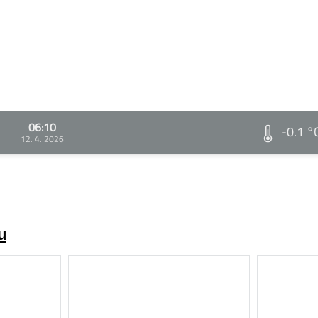
06:10
-0.1 °
12. 4. 2026
u