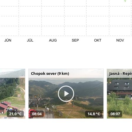
Chopok sever (9 km)
Jasná - Repi
21,0 °C
08:04
14,8 °C
08:07