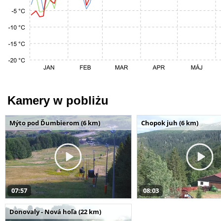
Kamery w pobliżu
Mýto pod Ďumbierom (6 km)
Chopok juh (6 km)
07:57
08:03
Donovaly - Nová hoľa (22 km)