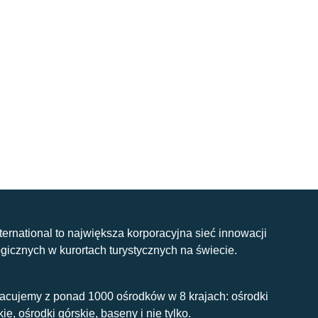
nternational to największa korporacyjna sieć innowacji
gicznych w kurortach turystycznych na świecie.
acujemy z ponad 1000 ośrodków w 8 krajach: ośrodki
kie, ośrodki górskie, baseny i nie tylko.