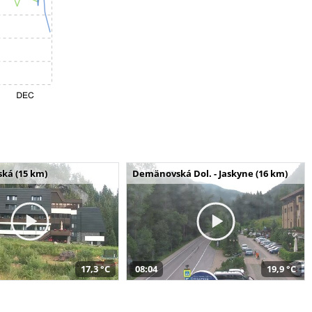
ská (15 km)
Demänovská Dol. - Jaskyne (16 km)
17,3 °C
08:04
19,9 °C