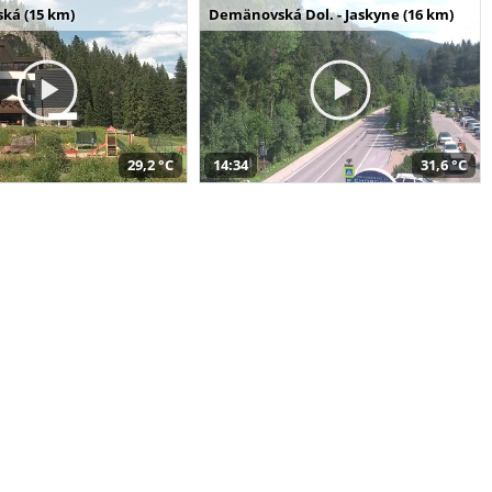
ská (15 km)
Demänovská Dol. - Jaskyne (16 km)
29,2 °C
14:34
31,6 °C