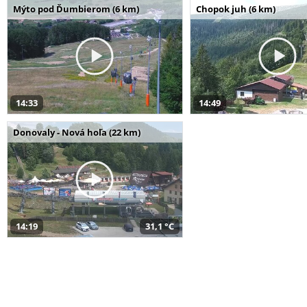
Mýto pod Ďumbierom (6 km)
Chopok juh (6 km)
14:33
14:49
Donovaly - Nová hoľa (22 km)
14:19
31,1 °C