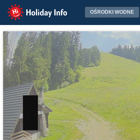
Holiday Info
OŚRODKI WODNE