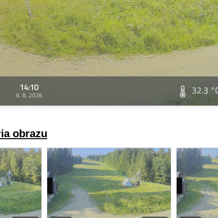
14:10
32.3 °
6. 8. 2026
ria obrazu