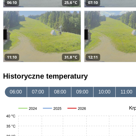
06:10
25,6 °C
07:10
11:10
31,8 °C
12:11
Historyczne temperatury
06:00
07:00
08:00
09:00
10:00
11:00