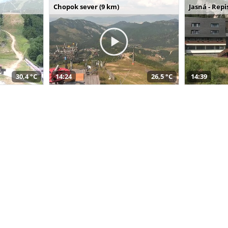
Chopok sever (9 km)
Jasná - Repi
30,4 °C
14:24
26,5 °C
14:39