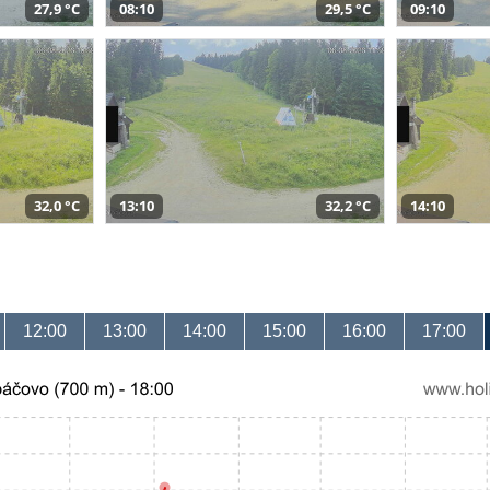
27,9 °C
08:10
29,5 °C
09:10
32,0 °C
13:10
32,2 °C
14:10
12:00
13:00
14:00
15:00
16:00
17:00